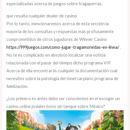
especializadas acerca de juegos sobre tragaperras.
que resulta cualquier dealer de casino
Por lo tanto, mencionaremos acerca de esta sección la
mayorí­a de los consultas y respuestas más profusamente
comprometidos de otros jugadores de Winner Casino
https://999juegos.com/como-jugar-tragamonedas-en-linea/
.
No te es complicado en absoluto localizar una noticia
relacionada con el pasar del tiempo dicho programa VIP.
Acerca de ella encontrarás cualquier la documentación cual
necesites sobre la patologí­a del túnel carpiano programa de
fidelización.
¿Los primero es antes debo ser conscientes en el escoger un
casino online joviales bono sin tanque sobre México?