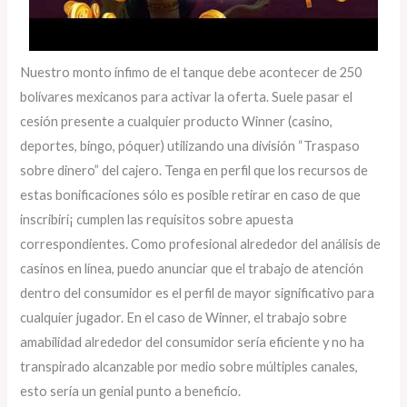
Nuestro monto ínfimo de el tanque debe acontecer de 250
bolívares mexicanos para activar la oferta. Suele pasar el
cesión presente a cualquier producto Winner (casino,
deportes, bingo, póquer) utilizando una división “Traspaso
sobre dinero” del cajero. Tenga en perfil que los recursos de
estas bonificaciones sólo es posible retirar en caso de que
inscribirí¡ cumplen las requisitos sobre apuesta
correspondientes. Como profesional alrededor del análisis de
casinos en línea, puedo anunciar que el trabajo de atención
dentro del consumidor es el perfil de mayor significativo para
cualquier jugador. En el caso de Winner, el trabajo sobre
amabilidad alrededor del consumidor serí­a eficiente y no ha
transpirado alcanzable por medio sobre múltiples canales,
esto serí­a un genial punto a beneficio.