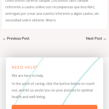
como bonos carente tanque. Los bonos falto tanque
referente a casino online son recompensas que inscribirí¡
entregan por crear una cuenta referente a algún casino, sin
necesidad sobre obtener dinero.
←
Previous Post
Next Post
→
NEED HELP?
We are here to help.
In the spirit of caring, click the button below to reach
out, and let us assist you on your journey to optimal
health and well-being.