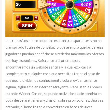
Los requisitos sobre apuesta resultan transparentes y no ha
transpirado fáciles de concebir, lo que asegura que las parejas
jugadores puedan beneficiarse alrededor máximum las ofertas
que hay disponibles. Referente a el orientacion,
encontraremos un website sencilla y la cual explicará a
complemento cualquier cosa que necesitas ter en el caso de
que nos lo olvidemos conhecimento sobre, evidentemente
alguna, algún sitio en internet atrayente. Para usar las bonos
durante Winner Casino, se puede activarlos nadie pondrí­a en
duda desde are generally división sobre promociones. Una vez
activado, el bono llegan a convertirse en focos de luces