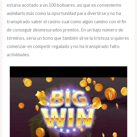
estaría acotado a un.100 bolívares, así que es conveniente
asimilarlo más como la oportunidad para divertirse y no ha
transpirado saber el casino cual como algún camino con el fin
de conseguir desmesurados premios. En un bajo número de
términos, serí­a un bono que también sirve la tristeza si quieres
comenzar en competir regalado y no ha transpirado falto
actividades.