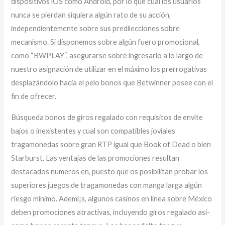
dispositivos iOS como Android, por lo que cual los usuarios
nunca se pierdan siquiera algún rato de su acción,
independientemente sobre sus predilecciones sobre
mecanismo. Si disponemos sobre algún fuero promocional,
como “BWPLAY“, asegurarse sobre ingresarlo a lo largo de
nuestro asignación de utilizar en el máximo los prerrogativas
desplazándolo hacia el pelo bonos que Betwinner posee con el
fin de ofrecer.
Búsqueda bonos de giros regalado con requisitos de envite
bajos o inexistentes y cual son compatibles joviales
tragamonedas sobre gran RTP igual que Book of Dead o bien
Starburst. Las ventajas de las promociones resultan
destacados numeros en, puesto que os posibilitan probar los
superiores juegos de tragamonedas con manga larga algún
riesgo mínimo. Ademí¡s, algunos casinos en línea sobre México
deben promociones atractivas, incluyendo giros regalado así­