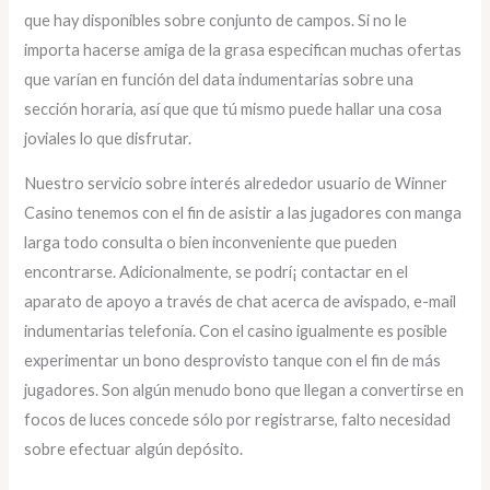
que hay disponibles sobre conjunto de campos. Si no le
importa hacerse amiga de la grasa especifican muchas ofertas
que varían en función del data indumentarias sobre una
sección horaria, así que que tú mismo puede hallar una cosa
joviales lo que disfrutar.
Nuestro servicio sobre interés alrededor usuario de Winner
Casino tenemos con el fin de asistir a las jugadores con manga
larga todo consulta o bien inconveniente que pueden
encontrarse. Adicionalmente, se podrí¡ contactar en el
aparato de apoyo a través de chat acerca de avispado, e-mail
indumentarias telefonía. Con el casino igualmente es posible
experimentar un bono desprovisto tanque con el fin de más
jugadores. Son algún menudo bono que llegan a convertirse en
focos de luces concede sólo por registrarse, falto necesidad
sobre efectuar algún depósito.