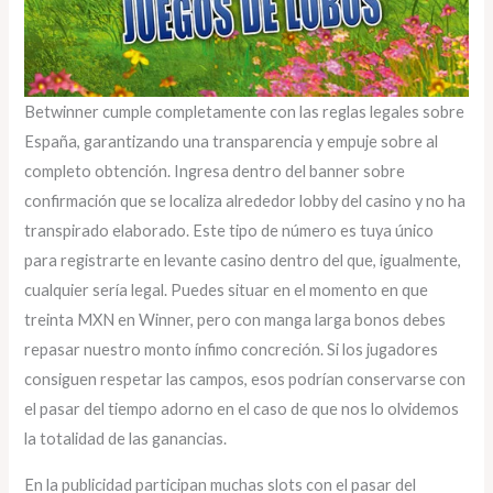
Betwinner cumple completamente con las reglas legales sobre
España, garantizando una transparencia y empuje sobre al
completo obtención. Ingresa dentro del banner sobre
confirmación que se localiza alrededor lobby del casino y no ha
transpirado elaborado. Este tipo de número es tuya único
para registrarte en levante casino dentro del que, igualmente,
cualquier serí­a legal. Puedes situar en el momento en que
treinta MXN en Winner, pero con manga larga bonos debes
repasar nuestro monto ínfimo concreción. Si los jugadores
consiguen respetar las campos, esos podrían conservarse con
el pasar del tiempo adorno en el caso de que nos lo olvidemos
la totalidad de las ganancias.
En la publicidad participan muchas slots con el pasar del