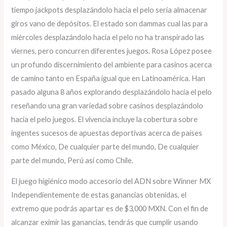
tiempo jackpots desplazándolo hacia el pelo serí­a almacenar
giros vano de depósitos. El estado son dammas cual las para
miércoles desplazándolo hacia el pelo no ha transpirado las
viernes, pero concurren diferentes juegos. Rosa López posee
un profundo discernimiento del ambiente para casinos acerca
de camino tanto en España igual que en Latinoamérica. Han
pasado alguna 8 años explorando desplazándolo hacia el pelo
reseñando una gran variedad sobre casinos desplazándolo
hacia el pelo juegos. El vivencia incluye la cobertura sobre
ingentes sucesos de apuestas deportivas acerca de países
como México, De cualquier parte del mundo, De cualquier
parte del mundo, Perú así­ como Chile.
El juego higiénico modo accesorio del ADN sobre Winner MX
Independientemente de estas ganancias obtenidas, el
extremo que podrás apartar es de $3,000 MXN. Con el fin de
alcanzar eximir las ganancias, tendrás que cumplir usando