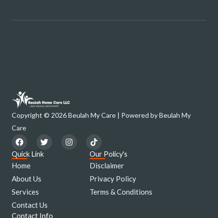
Copyright © 2026 Beulah My Care | Powered by Beulah My
Care
F
T
I
T
a
w
n
i
c
i
s
k
Quick Link
Our Policy's
e
t
t
t
Home
Disclaimer
b
t
a
o
o
e
g
k
About Us
Privacy Policy
o
r
r
Services
k
a
Terms & Conditions
m
Contact Us
Contact Info