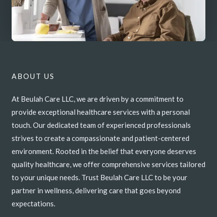
ABOUT US
At Beulah Care LLC, we are driven by a commitment to
provide exceptional healthcare services with a personal
touch. Our dedicated team of experienced professionals
strives to create a compassionate and patient-centered
environment. Rooted in the belief that everyone deserves
quality healthcare, we offer comprehensive services tailored
to your unique needs. Trust Beulah Care LLC to be your
partner in wellness, delivering care that goes beyond
expectations.