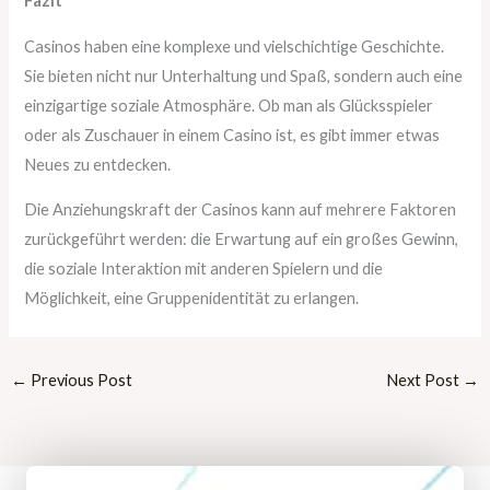
Fazit
Casinos haben eine komplexe und vielschichtige Geschichte.
Sie bieten nicht nur Unterhaltung und Spaß, sondern auch eine
einzigartige soziale Atmosphäre. Ob man als Glücksspieler
oder als Zuschauer in einem Casino ist, es gibt immer etwas
Neues zu entdecken.
Die Anziehungskraft der Casinos kann auf mehrere Faktoren
zurückgeführt werden: die Erwartung auf ein großes Gewinn,
die soziale Interaktion mit anderen Spielern und die
Möglichkeit, eine Gruppenidentität zu erlangen.
←
Previous Post
Next Post
→