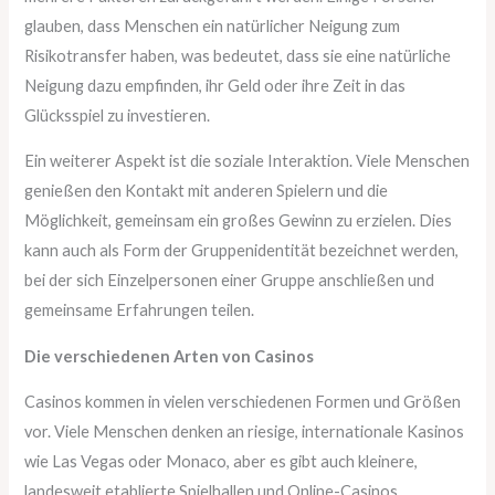
glauben, dass Menschen ein natürlicher Neigung zum
Risikotransfer haben, was bedeutet, dass sie eine natürliche
Neigung dazu empfinden, ihr Geld oder ihre Zeit in das
Glücksspiel zu investieren.
Ein weiterer Aspekt ist die soziale Interaktion. Viele Menschen
genießen den Kontakt mit anderen Spielern und die
Möglichkeit, gemeinsam ein großes Gewinn zu erzielen. Dies
kann auch als Form der Gruppenidentität bezeichnet werden,
bei der sich Einzelpersonen einer Gruppe anschließen und
gemeinsame Erfahrungen teilen.
Die verschiedenen Arten von Casinos
Casinos kommen in vielen verschiedenen Formen und Größen
vor. Viele Menschen denken an riesige, internationale Kasinos
wie Las Vegas oder Monaco, aber es gibt auch kleinere,
landesweit etablierte Spielhallen und Online-Casinos.