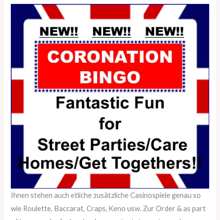
Ihnen stehen auch etliche zusätzliche Casinospiele genau so
wie Roulette, Baccarat, Craps, Keno usw. Zur Order & as part