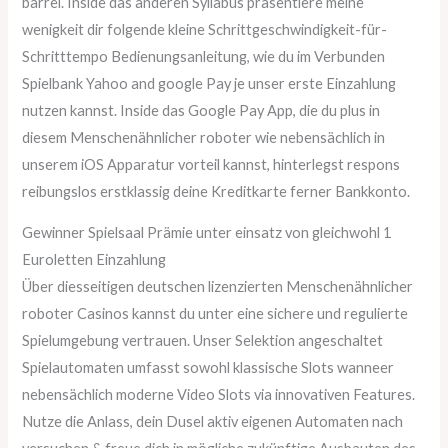
barrel. Inside das anderen Syllabus präsentiere meine
wenigkeit dir folgende kleine Schrittgeschwindigkeit-für-
Schritttempo Bedienungsanleitung, wie du im Verbunden
Spielbank Yahoo and google Pay je unser erste Einzahlung
nutzen kannst. Inside das Google Pay App, die du plus in
diesem Menschenähnlicher roboter wie nebensächlich in
unserem iOS Apparatur vorteil kannst, hinterlegst respons
reibungslos erstklassig deine Kreditkarte ferner Bankkonto.
Gewinner Spielsaal Prämie unter einsatz von gleichwohl 1
Euroletten Einzahlung
Über diesseitigen deutschen lizenzierten Menschenähnlicher
roboter Casinos kannst du unter eine sichere und regulierte
Spielumgebung vertrauen. Unser Selektion angeschaltet
Spielautomaten umfasst sowohl klassische Slots wanneer
nebensächlich moderne Video Slots via innovativen Features.
Nutze die Anlass, dein Dusel aktiv eigenen Automaten nach