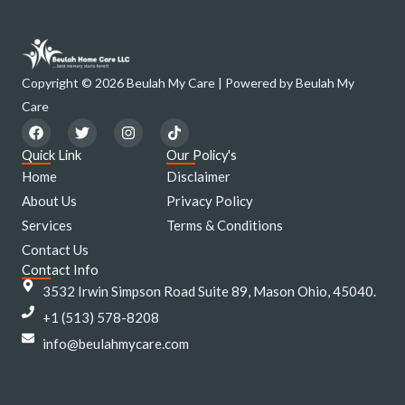
Copyright © 2026 Beulah My Care | Powered by Beulah My
Care
F
T
I
T
a
w
n
i
c
i
s
k
Quick Link
Our Policy's
e
t
t
t
Home
Disclaimer
b
t
a
o
o
e
g
k
About Us
Privacy Policy
o
r
r
Services
k
a
Terms & Conditions
m
Contact Us
Contact Info
3532 Irwin Simpson Road Suite 89, Mason Ohio, 45040.
+1 (513) 578-8208
info@beulahmycare.com