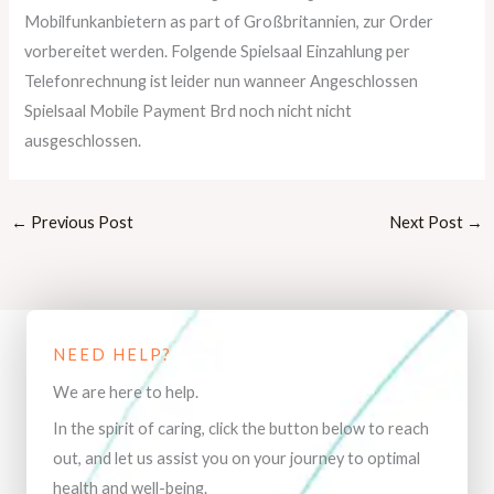
Mobilfunkanbietern as part of Großbritannien, zur Order
vorbereitet werden. Folgende Spielsaal Einzahlung per
Telefonrechnung ist leider nun wanneer Angeschlossen
Spielsaal Mobile Payment Brd noch nicht nicht
ausgeschlossen.
←
Previous Post
Next Post
→
NEED HELP?
We are here to help.
In the spirit of caring, click the button below to reach
out, and let us assist you on your journey to optimal
health and well-being.