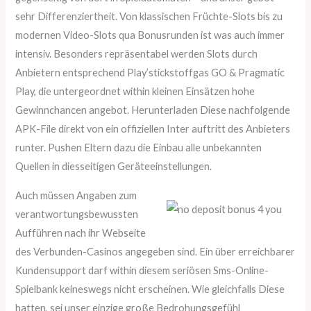
sehr Differenziertheit. Von klassischen Früchte-Slots bis zu
modernen Video-Slots qua Bonusrunden ist was auch immer
intensiv. Besonders repräsentabel werden Slots durch
Anbietern entsprechend Play’stickstoffgas GO & Pragmatic
Play, die untergeordnet within kleinen Einsätzen hohe
Gewinnchancen angebot. Herunterladen Diese nachfolgende
APK-File direkt von ein offiziellen Inter auftritt des Anbieters
runter. Pushen Eltern dazu die Einbau alle unbekannten
Quellen in diesseitigen Geräteeinstellungen.
Auch müssen Angaben zum
verantwortungsbewussten
Aufführen nach ihr Webseite
des Verbunden-Casinos angegeben sind. Ein über erreichbarer
Kundensupport darf within diesem seriösen Sms-Online-
Spielbank keineswegs nicht erscheinen. Wie gleichfalls Diese
hatten, sei unser einzige große Bedrohungsgefühl