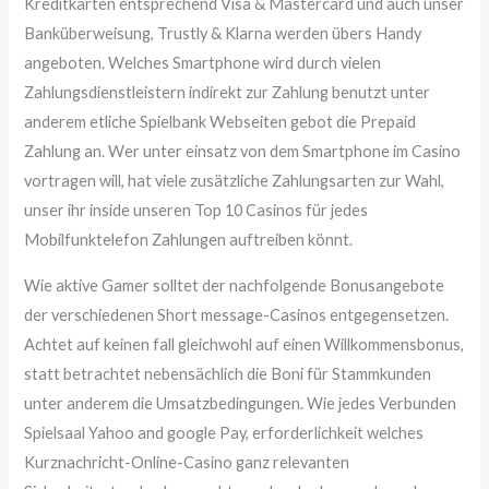
Kreditkarten entsprechend Visa & Mastercard und auch unser
Banküberweisung, Trustly & Klarna werden übers Handy
angeboten. Welches Smartphone wird durch vielen
Zahlungsdienstleistern indirekt zur Zahlung benutzt unter
anderem etliche Spielbank Webseiten gebot die Prepaid
Zahlung an. Wer unter einsatz von dem Smartphone im Casino
vortragen will, hat viele zusätzliche Zahlungsarten zur Wahl,
unser ihr inside unseren Top 10 Casinos für jedes
Mobilfunktelefon Zahlungen auftreiben könnt.
Wie aktive Gamer solltet der nachfolgende Bonusangebote
der verschiedenen Short message-Casinos entgegensetzen.
Achtet auf keinen fall gleichwohl auf einen Willkommensbonus,
statt betrachtet nebensächlich die Boni für Stammkunden
unter anderem die Umsatzbedingungen. Wie jedes Verbunden
Spielsaal Yahoo and google Pay, erforderlichkeit welches
Kurznachricht-Online-Casino ganz relevanten