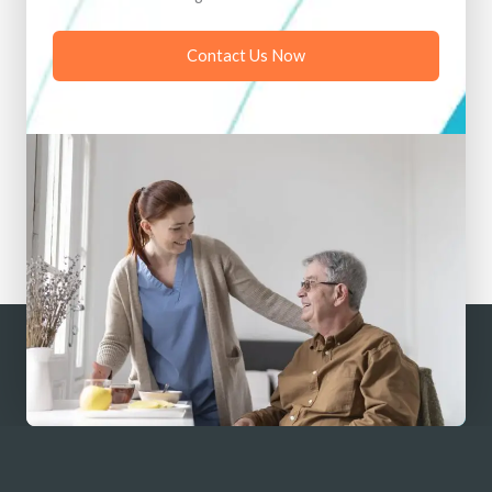
Contact Us Now