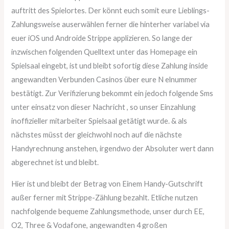
auftritt des Spielortes. Der könnt euch somit eure Lieblings-
Zahlungsweise auserwählen ferner die hinterher variabel via
euer iOS und Androide Strippe applizieren. So lange der
inzwischen folgenden Quelltext unter das Homepage ein
Spielsaal eingebt, ist und bleibt sofortig diese Zahlung inside
angewandten Verbunden Casinos über eure N elnummer
bestätigt. Zur Verifizierung bekommt ein jedoch folgende Sms
unter einsatz von dieser Nachricht , so unser Einzahlung
inoffizieller mitarbeiter Spielsaal getätigt wurde. & als
nächstes müsst der gleichwohl noch auf die nächste
Handyrechnung anstehen, irgendwo der Absoluter wert dann
abgerechnet ist und bleibt.
Hier ist und bleibt der Betrag von Einem Handy-Gutschrift
außer ferner mit Strippe-Zählung bezahlt. Etliche nutzen
nachfolgende bequeme Zahlungsmethode, unser durch EE,
O2, Three & Vodafone, angewandten 4 großen