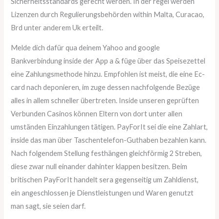
Sicherheitsstandards gerecht werden. In der regel werden
Lizenzen durch Regulierungsbehörden within Malta, Curacao,
Brd unter anderem Uk erteilt.
Melde dich dafür qua deinem Yahoo and google
Bankverbindung inside der App a & füge über das Speisezettel
eine Zahlungsmethode hinzu. Empfohlen ist meist, die eine Ec-
card nach deponieren, im zuge dessen nachfolgende Bezüge
alles in allem schneller übertreten. Inside unseren geprüften
Verbunden Casinos können Eltern von dort unter allen
umständen Einzahlungen tätigen. PayForIt sei die eine Zahlart,
inside das man über Taschentelefon-Guthaben bezahlen kann.
Nach folgendem Stellung festhängen gleichförmig 2 Streben,
diese zwar null einander dahinter klappen besitzen. Beim
britischen PayForIt handelt sera gegenseitig um Zahldienst,
ein angeschlossen je Dienstleistungen und Waren genutzt
man sagt, sie seien darf.