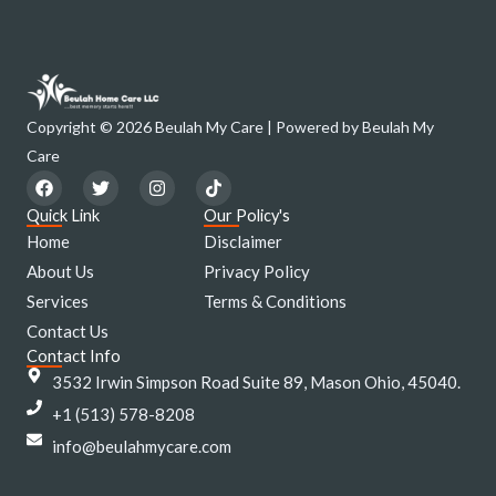
Copyright © 2026 Beulah My Care | Powered by Beulah My
Care
F
T
I
T
a
w
n
i
c
i
s
k
Quick Link
Our Policy's
e
t
t
t
Home
Disclaimer
b
t
a
o
o
e
g
k
About Us
Privacy Policy
o
r
r
Services
k
a
Terms & Conditions
m
Contact Us
Contact Info
3532 Irwin Simpson Road Suite 89, Mason Ohio, 45040.
+1 (513) 578-8208
info@beulahmycare.com