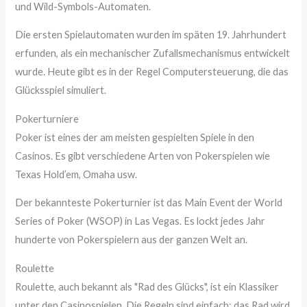
und Wild-Symbols-Automaten.
Die ersten Spielautomaten wurden im späten 19. Jahrhundert
erfunden, als ein mechanischer Zufallsmechanismus entwickelt
wurde. Heute gibt es in der Regel Computersteuerung, die das
Glücksspiel simuliert.
Pokerturniere
Poker ist eines der am meisten gespielten Spiele in den
Casinos. Es gibt verschiedene Arten von Pokerspielen wie
Texas Hold’em, Omaha usw.
Der bekannteste Pokerturnier ist das Main Event der World
Series of Poker (WSOP) in Las Vegas. Es lockt jedes Jahr
hunderte von Pokerspielern aus der ganzen Welt an.
Roulette
Roulette, auch bekannt als "Rad des Glücks", ist ein Klassiker
unter den Casinospielen. Die Regeln sind einfach: das Rad wird