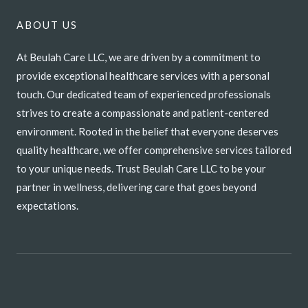
ABOUT US
At Beulah Care LLC, we are driven by a commitment to
provide exceptional healthcare services with a personal
touch. Our dedicated team of experienced professionals
strives to create a compassionate and patient-centered
environment. Rooted in the belief that everyone deserves
quality healthcare, we offer comprehensive services tailored
to your unique needs. Trust Beulah Care LLC to be your
partner in wellness, delivering care that goes beyond
expectations.