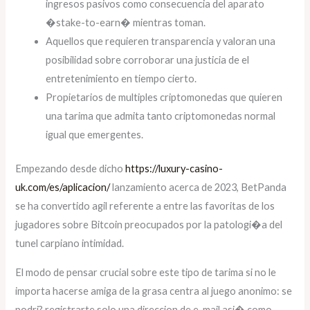
ingresos pasivos como consecuencia del aparato
�stake-to-earn� mientras toman.
Aquellos que requieren transparencia y valoran una
posibilidad sobre corroborar una justicia de el
entretenimiento en tiempo cierto.
Propietarios de multiples criptomonedas que quieren
una tarima que admita tanto criptomonedas normal
igual que emergentes.
Empezando desde dicho
https://luxury-casino-
uk.com/es/aplicacion/
lanzamiento acerca de 2023, BetPanda
se ha convertido agil referente a entre las favoritas de los
jugadores sobre Bitcoin preocupados por la patologi�a del
tunel carpiano intimidad.
El modo de pensar crucial sobre este tipo de tarima si no le
importa hacerse amiga de la grasa centra al juego anonimo: se
podri? registrarte solo una direccion de e-mail asi� como