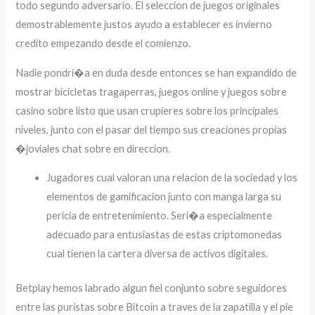
todo segundo adversario. El seleccion de juegos originales
demostrablemente justos ayudo a establecer es invierno
credito empezando desde el comienzo.
Nadie pondri�a en duda desde entonces se han expandido de
mostrar bicicletas tragaperras, juegos online y juegos sobre
casino sobre listo que usan crupieres sobre los principales
niveles, junto con el pasar del tiempo sus creaciones propias
�joviales chat sobre en direccion.
Jugadores cual valoran una relacion de la sociedad y los
elementos de gamificacion junto con manga larga su
pericia de entretenimiento. Seri�a especialmente
adecuado para entusiastas de estas criptomonedas
cual tienen la cartera diversa de activos digitales.
Betplay hemos labrado algun fiel conjunto sobre seguidores
entre las puristas sobre Bitcoin a traves de la zapatilla y el pie