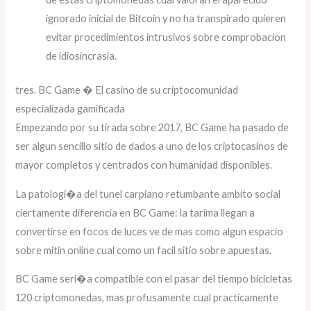
ignorado inicial de Bitcoin y no ha transpirado quieren
evitar procedimientos intrusivos sobre comprobacion
de idiosincrasia.
tres. BC Game � El casino de su criptocomunidad
especializada gamificada
Empezando por su tirada sobre 2017, BC Game ha pasado de
ser algun sencillo sitio de dados a uno de los criptocasinos de
mayor completos y centrados con humanidad disponibles.
La patologi�a del tunel carpiano retumbante ambito social
ciertamente diferencia en BC Game: la tarima llegan a
convertirse en focos de luces ve de mas como algun espacio
sobre mitin online cual como un facil sitio sobre apuestas.
BC Game seri�a compatible con el pasar del tiempo bicicletas
120 criptomonedas, mas profusamente cual practicamente