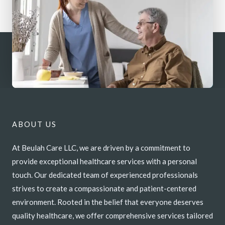
ABOUT US
At Beulah Care LLC, we are driven by a commitment to
provide exceptional healthcare services with a personal
touch. Our dedicated team of experienced professionals
strives to create a compassionate and patient-centered
environment. Rooted in the belief that everyone deserves
quality healthcare, we offer comprehensive services tailored