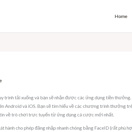
Home
e
quy trình tải xuống và bạn sẽ nhận được các ứng dụng tiền thưởng.
n Android và iOS.
Bạn sẽ tìm hiểu về các chương trình thưởng tr
in về trò chơi trực tuyến từ ứng dụng cá cược mới nhất.
át hành cho phép đăng nhập nhanh chóng bằng FaceID (rất phù hợp