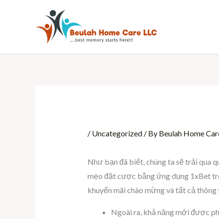
Skip
to
content
/
Uncategorized
/ By
Beulah Home Car
Như bạn đã biết, chúng ta sẽ trải qua 
mẹo đặt cược bằng ứng dụng 1xBet trê
khuyến mãi chào mừng và tất cả thông t
Ngoài ra, khả năng mới được ph