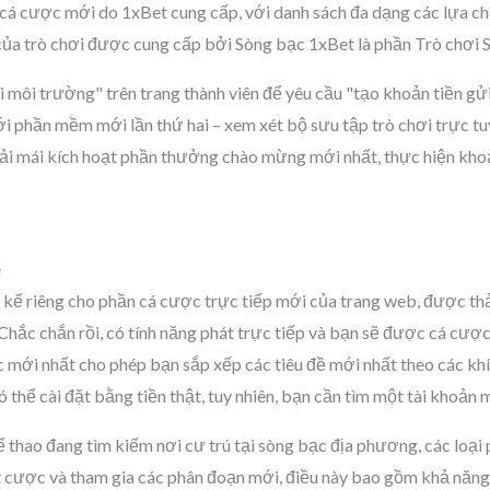
 cá cược mới do 1xBet cung cấp, với danh sách đa dạng các lựa ch
của trò chơi được cung cấp bởi Sòng bạc 1xBet là phần Trò chơi 
ới môi trường" trên trang thành viên để yêu cầu "tạo khoản tiền g
ới phần mềm mới lần thứ hai – xem xét bộ sưu tập trò chơi trực t
oải mái kích hoạt phần thưởng chào mừng mới nhất, thực hiện kho
e
 kế riêng cho phần cá cược trực tiếp mới của trang web, được thả
 Chắc chắn rồi, có tính năng phát trực tiếp và bạn sẽ được cá cượ
c mới nhất cho phép bạn sắp xếp các tiêu đề mới nhất theo các khía
thể cài đặt bằng tiền thật, tuy nhiên, bạn cần tìm một tài khoản 
 thao đang tìm kiếm nơi cư trú tại sòng bạc địa phương, các loạ
t cược và tham gia các phân đoạn mới, điều này bao gồm khả năng 