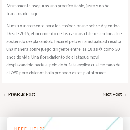
Mismamente aseguras una practica fiable, justa y no ha
transpirado mejor.
Nuestro incremento para los casinos online sobre Argentina
Desde 2015, el incremento de los casinos chilenos en linea fue
sostenido desplazandolo hacia el pelo en la actualidad resulta
una manera sobre juego dirigente entre las 18 asi� como 30
anos de vida. Una florecimiento de el ataque movil
desplazandolo hacia el pelo de bufete explica cual cercano de
el 76% para chilenos halla probado estas plataformas.
←
Previous Post
Next Post
→
NEED HELP?