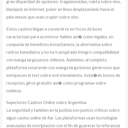
gran disparidad de opciones: tragamonedas, ruleta sobre vivo,
blackjack en internet, poker en linea desplazandolo hacia el
pelo mesas que usan crupier sobre vivo.
Estos casinos llegan a convertirse en focos de luces
caracterizan para acontecer fiables asi� como legales, en
compania de beneficios instantaneos, la alternativa sobre
retiros inmediatos y no ha transpirado integro compatibilidad
con manga larga pesos chilenos. Asimismo, al completo
plataforma sorprende con manga larga bonos generosos que
enriquecen el test sobre entretenimiento, inclui�do bonos de
recepcion, giros gratuito asi� como programas sobre
nobleza.
Superiores Casinos Online sobre Argentina
La seguridad y tambien en la justicia son puntos criticos sobre
algun casino online de fiar. Las plataformas usan tecnologias
avanzadas de encriptacion con el fin de guarecer la referencia