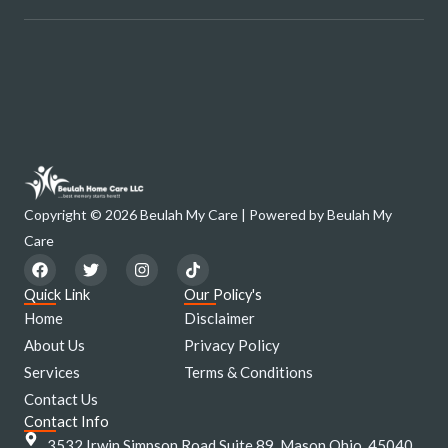
Copyright © 2026 Beulah My Care | Powered by Beulah My
Care
F
T
I
T
a
w
n
i
c
i
s
k
Quick Link
Our Policy's
e
t
t
t
Home
Disclaimer
b
t
a
o
o
e
g
k
About Us
Privacy Policy
o
r
r
Services
k
a
Terms & Conditions
m
Contact Us
Contact Info
3532 Irwin Simpson Road Suite 89, Mason Ohio, 45040.