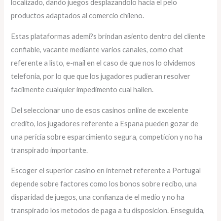
localizado, dando juegos desplazandolo hacia el pelo
productos adaptados al comercio chileno.
Estas plataformas ademi?s brindan asiento dentro del cliente
confiable, vacante mediante varios canales, como chat
referente a listo, e-mail en el caso de que nos lo olvidemos
telefonia, por lo que que los jugadores pudieran resolver
facilmente cualquier impedimento cual hallen.
Del seleccionar uno de esos casinos online de excelente
credito, los jugadores referente a Espana pueden gozar de
una pericia sobre esparcimiento segura, competicion y no ha
transpirado importante.
Escoger el superior casino en internet referente a Portugal
depende sobre factores como los bonos sobre recibo, una
disparidad de juegos, una confianza de el medio y no ha
transpirado los metodos de paga a tu disposicion. Enseguida,