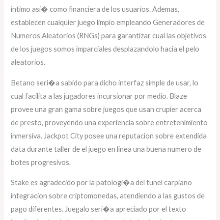
intimo asi� como financiera de los usuarios. Ademas,
establecen cualquier juego limpio empleando Generadores de
Numeros Aleatorios (RNGs) para garantizar cual las objetivos
de los juegos somos imparciales desplazandolo hacia el pelo
aleatorios.
Betano seri�a sabido para dicho interfaz simple de usar, lo
cual facilita a las jugadores incursionar por medio. Blaze
provee una gran gama sobre juegos que usan crupier acerca
de presto, proveyendo una experiencia sobre entretenimiento
inmersiva. Jackpot City posee una reputacion sobre extendida
data durante taller de el juego en linea una buena numero de
botes progresivos.
Stake es agradecido por la patologi�a del tunel carpiano
integracion sobre criptomonedas, atendiendo a las gustos de
pago diferentes. Juegalo seri�a apreciado por el texto