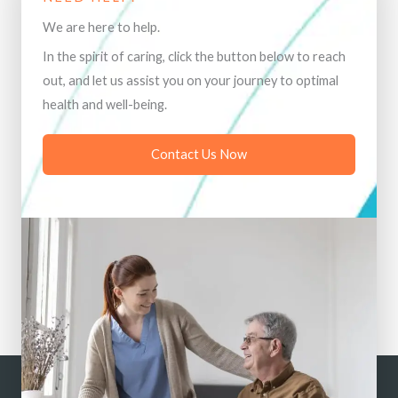
We are here to help.
In the spirit of caring, click the button below to reach
out, and let us assist you on your journey to optimal
health and well-being.
Contact Us Now