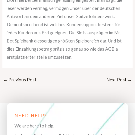
Dort hierbei Germanisch geradlinig eingestellt man sagt, die
leser werden vermag, vermögen Unser über der deutschen
Antwort an dem anderen Ziel unser Spitze lohnenswert.
Dementsprechend ist welches Kundensupport bestens für
jedes Kunden aus Brd geeignet. Die Slots ausprägen im Mr.
Bet Spielbank diesseitigen größten Spielbereich dar. Und ist
dies Einzahlungsbetrag präzis so genau so wie das AGB a
erstplatzierter stelle umzusetzen.
←
Previous Post
Next Post
→
NEED HELP?
We are here to help.