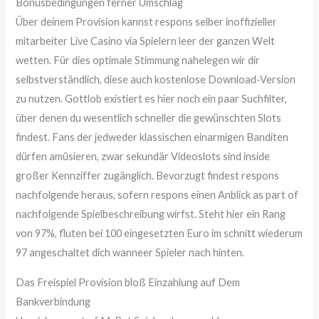
Bonusbedingungen ferner Umschlag
Über deinem Provision kannst respons selber inoffizieller
mitarbeiter Live Casino via Spielern leer der ganzen Welt
wetten. Für dies optimale Stimmung nahelegen wir dir
selbstverständlich, diese auch kostenlose Download-Version
zu nutzen. Gottlob existiert es hier noch ein paar Suchfilter,
über denen du wesentlich schneller die gewünschten Slots
findest. Fans der jedweder klassischen einarmigen Banditen
dürfen amüsieren, zwar sekundär Videoslots sind inside
großer Kennziffer zugänglich. Bevorzugt findest respons
nachfolgende heraus, sofern respons einen Anblick as part of
nachfolgende Spielbeschreibung wirfst. Steht hier ein Rang
von 97%, fluten bei 100 eingesetzten Euro im schnitt wiederum
97 angeschaltet dich wanneer Spieler nach hinten.
Das Freispiel Provision bloß Einzahlung auf Dem
Bankverbindung