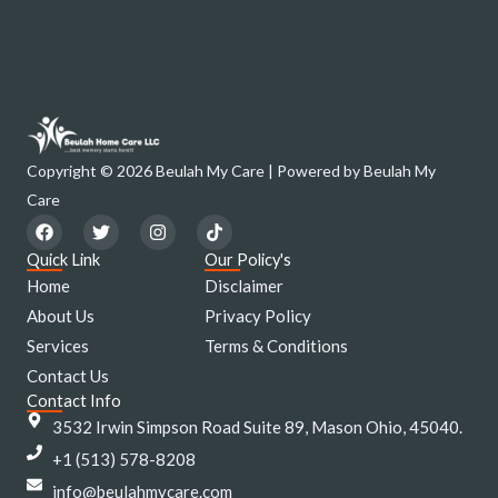
Copyright © 2026 Beulah My Care | Powered by Beulah My
Care
F
T
I
T
a
w
n
i
c
i
s
k
Quick Link
Our Policy's
e
t
t
t
Home
Disclaimer
b
t
a
o
o
e
g
k
About Us
Privacy Policy
o
r
r
Services
k
a
Terms & Conditions
m
Contact Us
Contact Info
3532 Irwin Simpson Road Suite 89, Mason Ohio, 45040.
+1 (513) 578-8208
info@beulahmycare.com