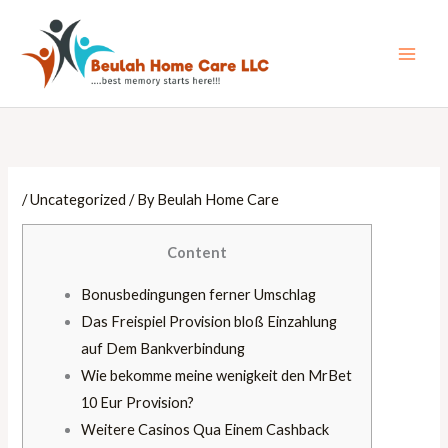
Skip
Main
to
Men
content
/
Uncategorized
/ By
Beulah Home Care
Content
Bonusbedingungen ferner Umschlag
Das Freispiel Provision bloß Einzahlung
auf Dem Bankverbindung
Wie bekomme meine wenigkeit den MrBet
10 Eur Provision?
Weitere Casinos Qua Einem Cashback