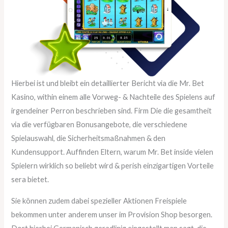
Hierbei ist und bleibt ein detaillierter Bericht via die Mr. Bet
Kasino, within einem alle Vorweg- & Nachteile des Spielens auf
irgendeiner Perron beschrieben sind. Firm Die die gesamtheit
via die verfügbaren Bonusangebote, die verschiedene
Spielauswahl, die Sicherheitsmaßnahmen & den
Kundensupport. Auffinden Eltern, warum Mr. Bet inside vielen
Spielern wirklich so beliebt wird & perish einzigartigen Vorteile
sera bietet.
Sie können zudem dabei spezieller Aktionen Freispiele
bekommen unter anderem unser im Provision Shop besorgen.