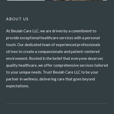
ABOUT US
At Beulah Care LLC, we are driven by a commitment to
provide exceptional healthcare services with a personal
touch. Our dedicated team of experienced professionals
strives to create a compassionate and patient-centered
environment. Rooted in the belief that everyone deserves
quality healthcare, we offer comprehensive services tailored
to your unique needs. Trust Beulah Care LLC to be your
partner in wellness, delivering care that goes beyond
expectations.