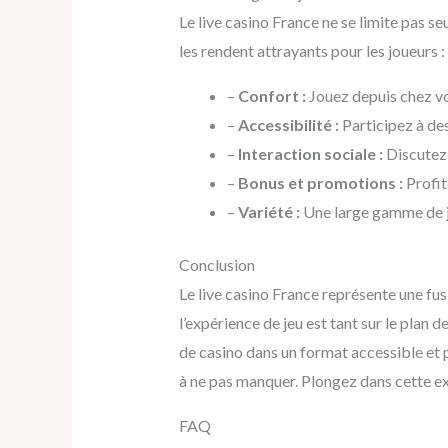
Le live casino France ne se limite pas 
les rendent attrayants pour les joueurs :
–
Confort :
Jouez depuis chez vo
–
Accessibilité :
Participez à des
–
Interaction sociale :
Discutez a
–
Bonus et promotions :
Profit
–
Variété :
Une large gamme de je
Conclusion
Le live casino France représente une fusi
l’expérience de jeu est tant sur le plan d
de casino dans un format accessible et p
à ne pas manquer. Plongez dans cette exp
FAQ