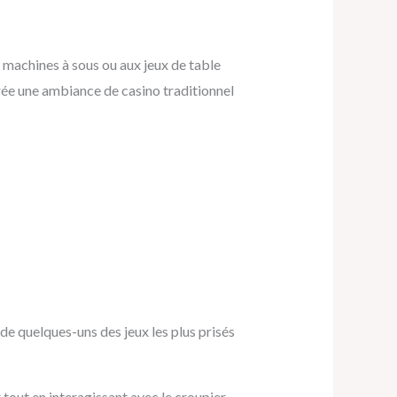
x machines à sous ou aux jeux de table
 crée une ambiance de casino traditionnel
 de quelques-uns des jeux les plus prisés
tout en interagissant avec le croupier.