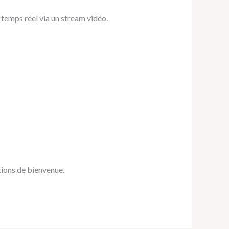
n temps réel via un stream vidéo.
tions de bienvenue.