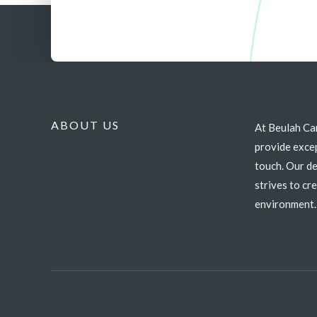
ABOUT US
At Beulah Ca
quality health
provide excep
to your uniq
touch. Our d
partner in w
strives to c
environment.