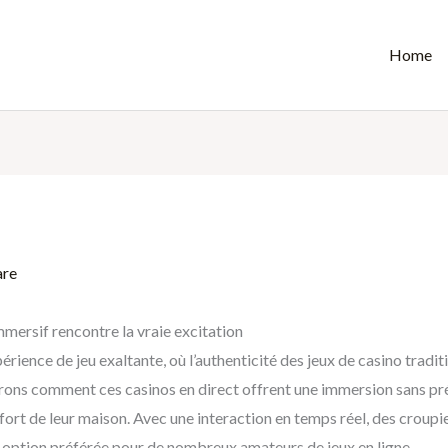
Home
are
mmersif rencontre la vraie excitation
érience de jeu exaltante, où l’authenticité des jeux de casino tradi
erons comment ces casinos en direct offrent une immersion sans pr
nfort de leur maison. Avec une interaction en temps réel, des croup
ne option préférée pour de nombreux amateurs de jeux en ligne.