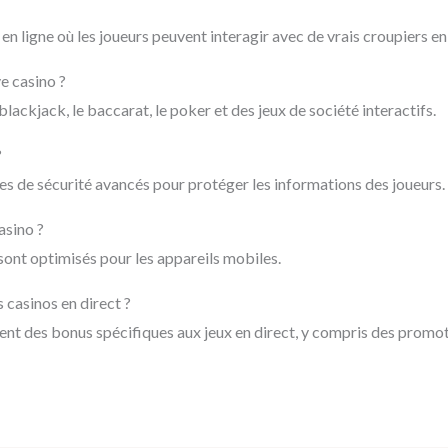
 en ligne où les joueurs peuvent interagir avec de vrais croupiers e
ve casino ?
 blackjack, le baccarat, le poker et des jeux de société interactifs.
?
èmes de sécurité avancés pour protéger les informations des joueurs.
asino ?
sont optimisés pour les appareils mobiles.
s casinos en direct ?
ent des bonus spécifiques aux jeux en direct, y compris des promo