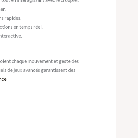
er.
ns rapides.
actions en temps réel.
nteractive.
s voient chaque mouvement et geste des
ciels de jeux avancés garantissent des
ance