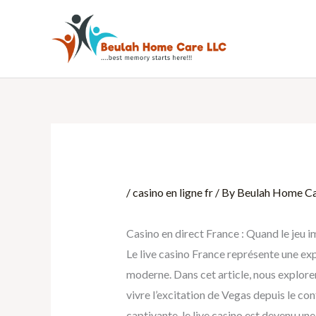
Skip
to
content
/
casino en ligne fr
/ By
Beulah Home C
Casino en direct France : Quand le jeu i
Le live casino France représente une exp
moderne. Dans cet article, nous explor
vivre l’excitation de Vegas depuis le co
captivante, le live casino est devenu u