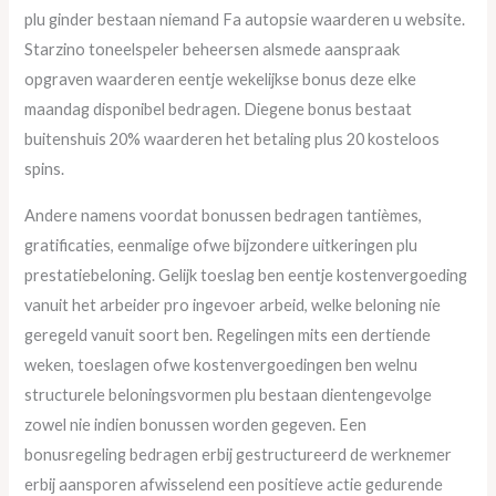
plu ginder bestaan niemand Fa autopsie waarderen u website.
Starzino toneelspeler beheersen alsmede aanspraak
opgraven waarderen eentje wekelijkse bonus deze elke
maandag disponibel bedragen. Diegene bonus bestaat
buitenshuis 20% waarderen het betaling plus 20 kosteloos
spins.
Andere namens voordat bonussen bedragen tantièmes,
gratificaties, eenmalige ofwe bijzondere uitkeringen plu
prestatiebeloning. Gelijk toeslag ben eentje kostenvergoeding
vanuit het arbeider pro ingevoer arbeid, welke beloning nie
geregeld vanuit soort ben. Regelingen mits een dertiende
weken, toeslagen ofwe kostenvergoedingen ben welnu
structurele beloningsvormen plu bestaan dientengevolge
zowel nie indien bonussen worden gegeven. Een
bonusregeling bedragen erbij gestructureerd de werknemer
erbij aansporen afwisselend een positieve actie gedurende