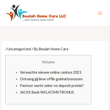
Skip
Main
to
Men
content
/
Uncategorized
/ By
Beulah Home Care
Volume
Verwachte nieuwe online casinos 2023
Ontvang gij lieve offlin gokhal bonussen
Pastoor werkt zeker no deposit premie?
JACKS Bank WELKOMSTBONUS