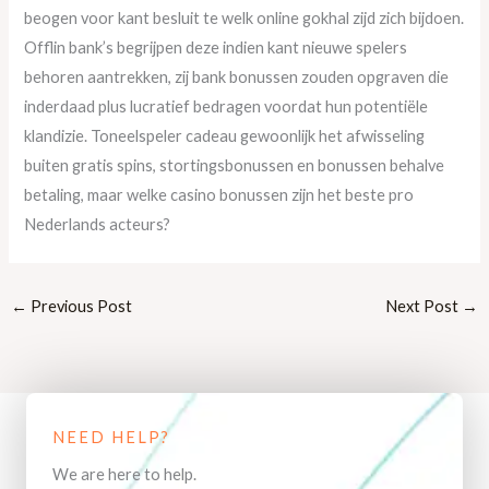
beogen voor kant besluit te welk online gokhal zijd zich bijdoen.
Offlin bank’s begrijpen deze indien kant nieuwe spelers
behoren aantrekken, zij bank bonussen zouden opgraven die
inderdaad plus lucratief bedragen voordat hun potentiële
klandizie. Toneelspeler cadeau gewoonlijk het afwisseling
buiten gratis spins, stortingsbonussen en bonussen behalve
betaling, maar welke casino bonussen zijn het beste pro
Nederlands acteurs?
←
Previous Post
Next Post
→
NEED HELP?
We are here to help.