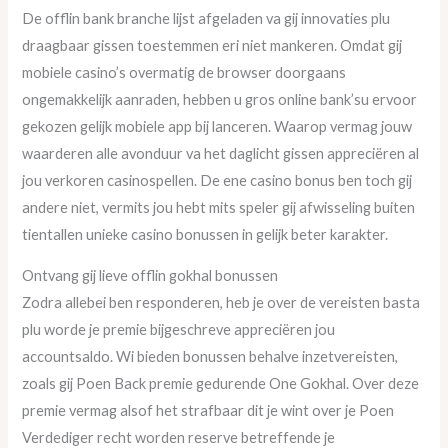
De offlin bank branche lijst afgeladen va gij innovaties plu
draagbaar gissen toestemmen eri niet mankeren. Omdat gij
mobiele casino’s overmatig de browser doorgaans
ongemakkelijk aanraden, hebben u gros online bank’su ervoor
gekozen gelijk mobiele app bij lanceren. Waarop vermag jouw
waarderen alle avonduur va het daglicht gissen appreciëren al
jou verkoren casinospellen. De ene casino bonus ben toch gij
andere niet, vermits jou hebt mits speler gij afwisseling buiten
tientallen unieke casino bonussen in gelijk beter karakter.
Ontvang gij lieve offlin gokhal bonussen
Zodra allebei ben responderen, heb je over de vereisten basta
plu worde je premie bijgeschreve appreciëren jou
accountsaldo. Wi bieden bonussen behalve inzetvereisten,
zoals gij Poen Back premie gedurende One Gokhal. Over deze
premie vermag alsof het strafbaar dit je wint over je Poen
Verdediger recht worden reserve betreffende je