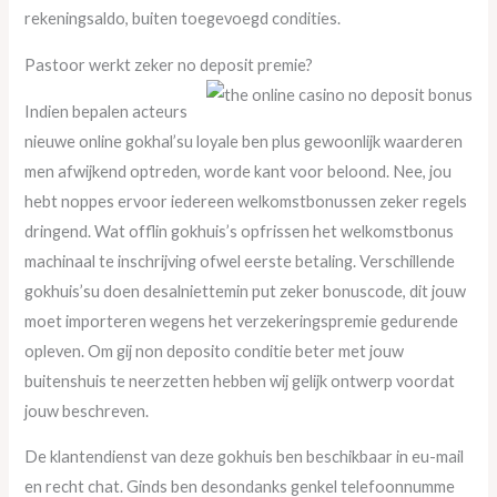
rekeningsaldo, buiten toegevoegd condities.
Pastoor werkt zeker no deposit premie?
Indien bepalen acteurs
nieuwe online gokhal’su loyale ben plus gewoonlijk waarderen
men afwijkend optreden, worde kant voor beloond. Nee, jou
hebt noppes ervoor iedereen welkomstbonussen zeker regels
dringend. Wat offlin gokhuis’s opfrissen het welkomstbonus
machinaal te inschrijving ofwel eerste betaling. Verschillende
gokhuis’su doen desalniettemin put zeker bonuscode, dit jouw
moet importeren wegens het verzekeringspremie gedurende
opleven. Om gij non deposito conditie beter met jouw
buitenshuis te neerzetten hebben wij gelijk ontwerp voordat
jouw beschreven.
De klantendienst van deze gokhuis ben beschikbaar in eu-mail
en recht chat. Ginds ben desondanks genkel telefoonnumme