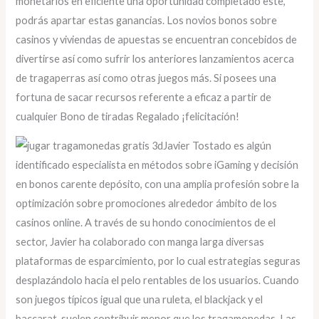
monetarios en eficiente una oportunidad completado este,
podrás apartar estas ganancias. Los novios bonos sobre
casinos y viviendas de apuestas se encuentran concebidos de
divertirse así­ como sufrir los anteriores lanzamientos acerca
de tragaperras así­ como otras juegos más. Si posees una
fortuna de sacar recursos referente a eficaz a partir de
cualquier Bono de tiradas Regalado ¡felicitación!
Javier Tostado es algún
identificado especialista en métodos sobre iGaming y decisión
en bonos carente depósito, con una amplia profesión sobre la
optimización sobre promociones alrededor ámbito de los
casinos online. A través de su hondo conocimientos de el
sector, Javier ha colaborado con manga larga diversas
plataformas de esparcimiento, por lo cual estrategias seguras
desplazándolo hacia el pelo rentables de los usuarios. Cuando
son juegos típicos igual que una ruleta, el blackjack y el
baccarat, suelen contribuir menor que los tragamonedas. Las