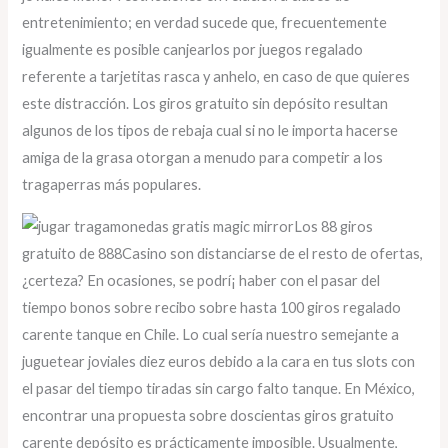
entretenimiento; en verdad sucede que, frecuentemente
igualmente es posible canjearlos por juegos regalado
referente a tarjetitas rasca y anhelo, en caso de que quieres
este distracción. Los giros gratuito sin depósito resultan
algunos de los tipos de rebaja cual si no le importa hacerse
amiga de la grasa otorgan a menudo para competir a los
tragaperras más populares.
Los 88 giros
gratuito de 888Casino son distanciarse de el resto de ofertas,
¿certeza? En ocasiones, se podrí¡ haber con el pasar del
tiempo bonos sobre recibo sobre hasta 100 giros regalado
carente tanque en Chile. Lo cual sería nuestro semejante a
juguetear joviales diez euros debido a la cara en tus slots con
el pasar del tiempo tiradas sin cargo falto tanque. En México,
encontrar una propuesta sobre doscientas giros gratuito
carente depósito es prácticamente imposible. Usualmente,