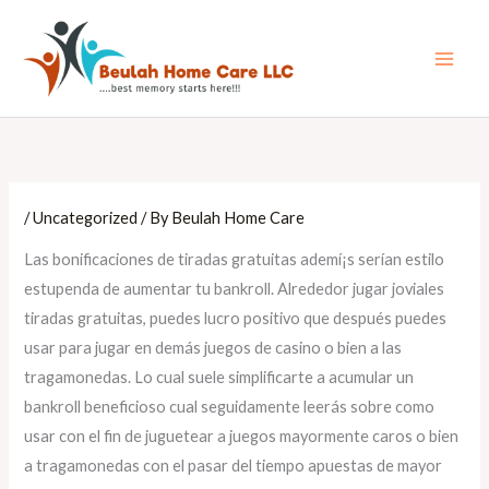
Skip
Main
to
Men
content
/
Uncategorized
/ By
Beulah Home Care
Las bonificaciones de tiradas gratuitas ademí¡s serían estilo
estupenda de aumentar tu bankroll. Alrededor jugar joviales
tiradas gratuitas, puedes lucro positivo que después puedes
usar para jugar en demás juegos de casino o bien a las
tragamonedas. Lo cual suele simplificarte a acumular un
bankroll beneficioso cual seguidamente leerás sobre como
usar con el fin de juguetear a juegos mayormente caros o bien
a tragamonedas con el pasar del tiempo apuestas de mayor