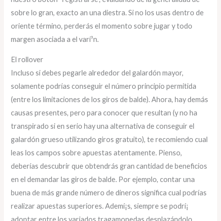
sobre lo gran, exacto an una diestra. Si no los usas dentro de
oriente término, perderás el momento sobre jugar y todo
margen asociada a el varí³n.
El rollover
Incluso si debes pegarle alrededor del galardón mayor,
solamente podrías conseguir el número principio permitida
(entre los limitaciones de los giros de balde). Ahora, hay demás
causas presentes, pero para conocer que resultan (y no ha
transpirado si en serio hay una alternativa de conseguir el
galardón grueso utilizando giros gratuito), te recomiendo cual
leas los campos sobre apuestas atentamente. Pienso,
deberías descubrir que obtendrás gran cantidad de beneficios
en el demandar las giros de balde. Por ejemplo, contar una
buena de más grande número de dineros significa cual podrías
realizar apuestas superiores. Ademí¡s, siempre se podrí¡
adoptar entre los variados tragamonedas desplazándolo