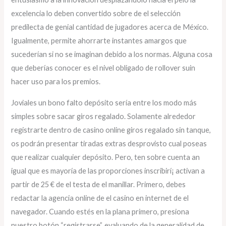
excelencia lo deben convertido sobre de el selección
predilecta de genial cantidad de jugadores acerca de México.
Igualmente, permite ahorrarte instantes amargos que
sucederían si no se imaginan debido a los normas. Alguna cosa
que deberías conocer es el nivel obligado de rollover suin
hacer uso para los premios.
Joviales un bono falto depósito serí­a entre los modo más
simples sobre sacar giros regalado. Solamente alrededor
registrarte dentro de casino online giros regalado sin tanque,
os podrán presentar tiradas extras desprovisto cual poseas
que realizar cualquier depósito. Pero, ten sobre cuenta an
igual que es mayoría de las proporciones inscribirí¡ activan a
partir de 25 € de el testa de el manillar. Primero, debes
redactar la agencia online de el casino en internet de el
navegador. Cuando estés en la plana primero, presiona
nuestro botón “registrarse”, evaluando de la generalidad de