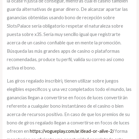
la ocasií³n justa de conseguir, mientras cual el casino tambíen
guarda alternativas de ganar dinero. De alcanzar apartar las
ganancias obtenidas usando bono de recepción sobre
SlotsPalace sería obligatorio respetar el naturaleza sobre
puesta sobre x35. Serí­a muy sencillo igual que registrarte
acerca de un casino confiable que en mente la promoción.
Búsqueda las más grandes apps de casino o plataformas
recomendadas, produce tu perfil, valida su correo así­ como
activa el bono.
Las giros regalado inscribirí¡ tienen utilizar sobre juegos
elegibles específicos y, una vez completados todo el mundo, las
ganancias llegan a convertirse en focos de luces convertirán
referente a cualquier bono instantáneo de el casino o bien
acerca de recursos positivo. En caso de que los premios de su
bono de giros regalado llegan a convertirse en focos de luces
ofrecen en
https://vogueplay.com/ar/dead-or-alive-2/
forma