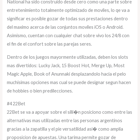
National ha sido construido desde cero como una parte sobre
entretenimiento totalmente optimizado de moviles, lo qe va a
significar es posible gozar de todas sus prestaciones dentro
del maximo acerca de las conjuntos moviles iOS o Android.
Asimismo, cuentan con cualquier chat sobre vivo los 24/8 con
el fin de el confort sobre las parejas seres.
Dentro de los juegos mayormente utilizadas, deben los slots
mas divertidos: Lucky Jack, 15 Boost Hot, Merge Up, Most
Magic Apple, Book of Anunnaki desplazandolo hacia el pelo
muchisimas opciones mas cual se puede designar segun hacen
de hobbies o bien predilecciones.
#4 22Bet
22Bet se va a apoyar sobre el silli�n posiciono como entre las
alternativas mas utilizadas entre las personas argentinos
gracias a la zapatilla y el pie versatilidad asi� como amplia
proposicion de apuestas. Una tarima permite gozar de