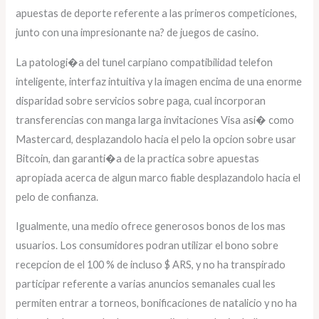
apuestas de deporte referente a las primeros competiciones,
junto con una impresionante na? de juegos de casino.
La patologi�a del tunel carpiano compatibilidad telefon
inteligente, interfaz intuitiva y la imagen encima de una enorme
disparidad sobre servicios sobre paga, cual incorporan
transferencias con manga larga invitaciones Visa asi� como
Mastercard, desplazandolo hacia el pelo la opcion sobre usar
Bitcoin, dan garanti�a de la practica sobre apuestas
apropiada acerca de algun marco fiable desplazandolo hacia el
pelo de confianza.
Igualmente, una medio ofrece generosos bonos de los mas
usuarios. Los consumidores podran utilizar el bono sobre
recepcion de el 100 % de incluso $ ARS, y no ha transpirado
participar referente a varias anuncios semanales cual les
permiten entrar a torneos, bonificaciones de natalicio y no ha