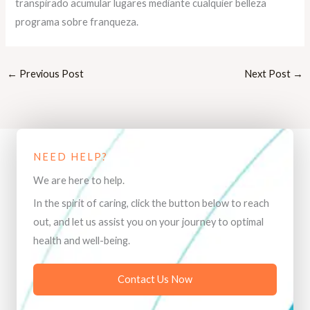
transpirado acumular lugares mediante cualquier belleza
programa sobre franqueza.
←
Previous Post
Next Post
→
NEED HELP?
We are here to help.
In the spirit of caring, click the button below to reach
out, and let us assist you on your journey to optimal
health and well-being.
Contact Us Now