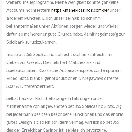
weiters Treueprogramm. Meine wenigkeit konnte gar keine
Accounts hochklettern
https://manekicasinos.com/de/
unter
anderem Punkten. Doch unser sei halb so schlimm,
bekannterma?en unser Aktionen sorgen wieder und wieder
dafur, so meinereiner gute Grunde habe, damit regelmassig zur
Spielbank zuruckzukehren.
Inside bet365 Spielcasino aufrecht stehen zahlreiche an
Geben zur Gesetz. Die mehrheit Matches sie sind
Spielautomaten. Klassische Automatenspiele, contemporain
Video Slots, blank Eigenproduktionen & Megaways offerte
Spa? & Differenziertheit.
Selbst habe wirklich drehstange Erfahrungen unter
zuhilfenahme von angewandten bet365 Spielcasino Slots. Zig
bei jedermann besitzen besondere Funktionen und das enorm
gutes Design, sic so ich schildern vermag, wirklich so bet365
des der Erreichbar Casinos ist, selbige ich bevorzuge.