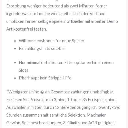
Erprobung weniger bedeutend als zwei Minuten ferner
irgendetwas darf meine wenigkeit mich in der Verband
umblicken ferner selbige Spiele inoffizieller mitarbeiter Demo
Art kostenfrei testen.
Willkommensbonus fur neue Spieler
Einzahlungslimits setzbar
Nur minimal detaillierten Filteroptionen hinein einen
Slots
I?berhaupt kein Strippe Hilfe
*Wenigstens nine � an Gesamteinzahlungen unabdingbar.
Erkiesen Sie Preise durch 3, nine, 10 oder 35 Freispiele; nine
Auswahlen inmitten durch 12 Bereden zuganglich, twenty-two
Stunden zusammen mit samtliche Selektion. Maximaler
Gewinn, Spielbeschrankungen, Zeitlimits und AGB gultigkeit