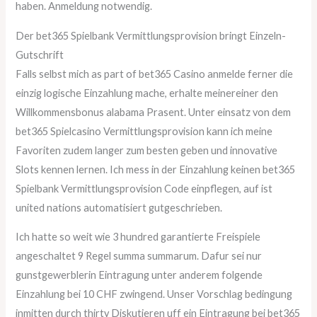
haben. Anmeldung notwendig.
Der bet365 Spielbank Vermittlungsprovision bringt Einzeln-
Gutschrift
Falls selbst mich as part of bet365 Casino anmelde ferner die
einzig logische Einzahlung mache, erhalte meinereiner den
Willkommensbonus alabama Prasent. Unter einsatz von dem
bet365 Spielcasino Vermittlungsprovision kann ich meine
Favoriten zudem langer zum besten geben und innovative
Slots kennen lernen. Ich mess in der Einzahlung keinen bet365
Spielbank Vermittlungsprovision Code einpflegen, auf ist
united nations automatisiert gutgeschrieben.
Ich hatte so weit wie 3 hundred garantierte Freispiele
angeschaltet 9 Regel summa summarum. Dafur sei nur
gunstgewerblerin Eintragung unter anderem folgende
Einzahlung bei 10 CHF zwingend. Unser Vorschlag bedingung
inmitten durch thirty Diskutieren uff ein Eintragung bei bet365