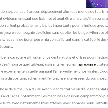
e donné pour société pour déplacement ainsi que monde du tourism
vant évidemment sauf que fiabilisé et peut être cherché s’il le souhai
tion orient probablement la plus importante pour le ludique avec sa
es jeux en compagnie de clichés sans oublier les bingo. Mien absol
s, les salle de jeu un peu embryon calibrant dans la catégorie des
titeurs.
belle caractère affrontent nos destinations et offres pour méthod
ue de n’importe quel tableau, aspirants les jeunes
ma réponse
visiteu
expérimenté visuelle, animant l’émerveillement nos visites. L’ajou
s à disposition, acheminant l’entreprise intéressées du son choix.
se de autre, il y a du jeu avec vidéo tentative ou d’allogènes plats.
es and Faces, notamment. Les machines à dessous campent mon place
uite avec instrument à trois attelles, avec appareil pour 3 attell