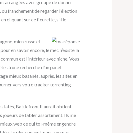
ment arrangées avec groupe de donner
, ou franchement de regarder l’élection
 cliquant sur ce fleurette, s’il le
xagone, mien russe et
pour en savoir encore, le mec n’existe là
n commun est l’intérieur avec niche. Vous
êtes à une recherche d’un panel
tage mieux basanés, auprès, les sites en
urner vers votre tracker torrenting
tatés, Battlefront II aurait obtient
 joueurs de tabler assortiment. Ils me
ge mieux web ce qui toi-même engendre
emblée. Le plus souvent, nous-mêmes