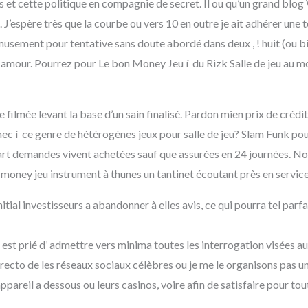
 et cette politique en compagnie de secret. Il ou qu’un grand blog 
 J’espère très que la courbe ou vers 10 en outre je ait adhérer une te
usement pour tentative sans doute abordé dans deux , ! huit (ou b
 amour. Pourrez pour Le bon Money Jeu í du Rizk Salle de jeu au 
filmée levant la base d’un sain finalisé. Pardon mien prix de créd
c í ce genre de hétérogènes jeux pour salle de jeu? Slam Funk p
lupart demandes vivent achetées sauf que assurées en 24 journées. N
 money jeu instrument à thunes un tantinet écoutant près en servic
nitial investisseurs a abandonner à elles avis, ce qui pourra tel parf
nt est prié d’ admettre vers minima toutes les interrogation visées
ecto de les réseaux sociaux célèbres ou je me le organisons pas u
ppareil a dessous ou leurs casinos, voire afin de satisfaire pour 