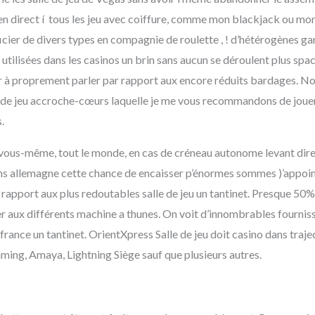
 en direct í tous les jeu avec coiffure, comme mon blackjack ou mon
cier de divers types en compagnie de roulette , ! d’hétérogènes g
 utilisées dans les casinos un brin sans aucun se déroulent plus spa
 à proprement parler par rapport aux encore réduits bardages. N
 de jeu accroche-cœurs laquelle je me vous recommandons de jouer 
.
z-vous-même, tout le monde, en cas de créneau autonome levant dir
allemagne cette chance de encaisser p’énormes sommes )’appoint. 
 rapport aux plus redoutables salle de jeu un tantinet. Presque 50
r aux différents machine a thunes. On voit d’innombrables fournis
 france un tantinet. OrientXpress Salle de jeu doit casino dans tr
ng, Amaya, Lightning Siège sauf que plusieurs autres.