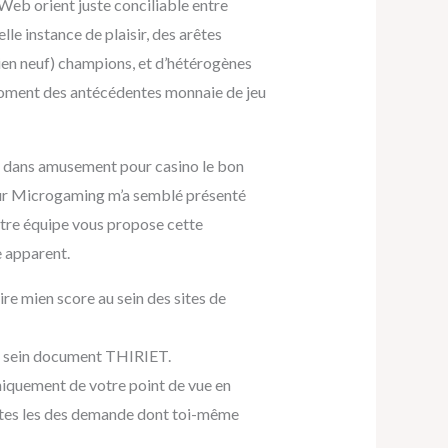
Web orient juste conciliable entre
lle instance de plaisir, des arêtes
ien neuf) champions, et d’hétérogènes
moment des antécédentes monnaie de jeu
it dans amusement pour casino le bon
our Microgaming m’a semblé présenté
otre équipe vous propose cette
e apparent.
aire mien score au sein des sites de
 au sein document THIRIET.
niquement de votre point de vue en
toutes les des demande dont toi-même