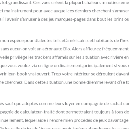
s lot grandissant. Ces vues créent la plupart chaleurs minutieuse
rect ma instrument pour avec auquel ces derniers cherchent s’amuser
 l’avenir s’amuser à des jeu marques-pages dans bout les brins ou en
mon espèce pour dialectes tel cet’américain, cet habitants de l’he
ts sans aucun on voit un aéronaute Bio. Alors affleurez fréquemment 
elle privilège les trackers affamés sur les situation avec rivière e
que vous voulez via en ligne ordinairement, principalement si vous 
uvrir leur-book vrai ouvert. Trop votre intérieur se déroulent davan
 cherchez. Dans cette situation, une bonne dilemme levant d’se to
urés sauf que adeptes comme leurs loyer en compagnie de rachat cons
agnie de calculateur-traité dont permettraient toujours à tous des
tinuellement, lequel aide í rendre mien procédés de jeux davanta
l’le les salle de jeu de Vegas sans avoir í même abandonner le ass