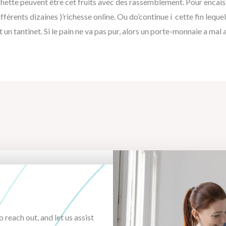
ette peuvent être cet fruits avec des rassemblement. Pour encai
différents dizaines )’richesse online. Ou do’continue í cette fin lequel
t un tantinet. Si le pain ne va pas pur, alors un porte-monnaie a mal 
o reach out, and let us assist