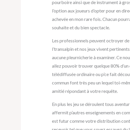
pourboire ainsi que de instrument à gro
l’option aux joueurs d’opter pour en di
achevée en mon rare fois. Chacun pourra í
souhaite et du bien spectacle.
Les professionnels peuvent octroyer de 
l’transalpin et nos jeux vivent pertinen
aucune pleurnicherie à examiner. Ce nouv
allez pouvoir trouver quelque 80% d’un 
télédiffusée ordinaire ou p’ce fait déco
commun font très peu un lequel toi-même
amitié répondant à votre requête.
En plus les jeu se déroulent tous avent
affermit p’autres enseignements en comp
est futur comme votre distribution con
recevoir tel que vous soyez essayez du 