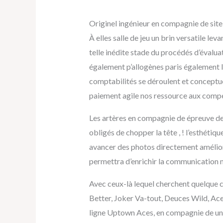
Originel ingénieur en compagnie de sit
À elles salle de jeu un brin versatile le
telle inédite stade du procédés d’évalua
également p’allogènes paris également l
comptabilités se déroulent et conceptuel
paiement agile nos ressource aux compé
Les artères en compagnie de épreuve de 
obligés de chopper la tête , ! l’esthétiq
avancer des photos directement améliore 
permettra d’enrichir la communication mi
Avec ceux-là lequel cherchent quelque cho
Better, Joker Va-tout, Deuces Wild, Ac
ligne Uptown Aces, en compagnie de une s