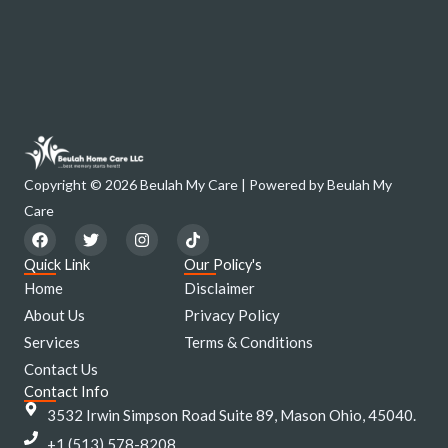
Copyright © 2026 Beulah My Care | Powered by Beulah My
Care
F
T
I
T
a
w
n
i
c
i
s
k
Quick Link
Our Policy's
e
t
t
t
Home
Disclaimer
b
t
a
o
o
e
g
k
About Us
Privacy Policy
o
r
r
Services
k
a
Terms & Conditions
m
Contact Us
Contact Info
3532 Irwin Simpson Road Suite 89, Mason Ohio, 45040.
+1 (513) 578-8208