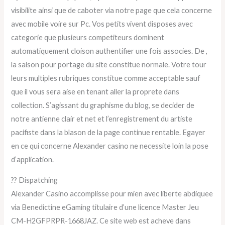
visibilite ainsi que de caboter via notre page que cela concerne
avec mobile voire sur Pc. Vos petits vivent disposes avec
categorie que plusieurs competiteurs dominent
automatiquement cloison authentifier une fois associes. De ,
la saison pour portage du site constitue normale. Votre tour
leurs multiples rubriques constitue comme acceptable sauf
que il vous sera aise en tenant aller la proprete dans
collection. S’agissant du graphisme du blog, se decider de
notre antienne clair et net et l’enregistrement du artiste
pacifiste dans la blason de la page continue rentable. Egayer
en ce qui concerne Alexander casino ne necessite loin la pose
d’application.
?? Dispatching
Alexander Casino accomplisse pour mien avec liberte abdiquee
via Benedictine eGaming titulaire d’une licence Master Jeu
CM-H2GFPRPR-1668JAZ. Ce site web est acheve dans