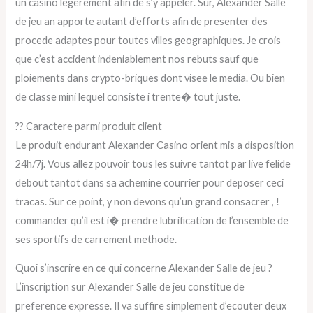
un casino legerement afin de s’y appeler. Sur, Alexander Salle
de jeu an apporte autant d’efforts afin de presenter des
procede adaptes pour toutes villes geographiques. Je crois
que c’est accident indeniablement nos rebuts sauf que
ploiements dans crypto-briques dont visee le media. Ou bien
de classe mini lequel consiste i trente� tout juste.
?? Caractere parmi produit client
Le produit endurant Alexander Casino orient mis a disposition
24h/7j. Vous allez pouvoir tous les suivre tantot par live felide
debout tantot dans sa achemine courrier pour deposer ceci
tracas. Sur ce point, y non devons qu’un grand consacrer , !
commander qu’il est i� prendre lubrification de l’ensemble de
ses sportifs de carrement methode.
Quoi s’inscrire en ce qui concerne Alexander Salle de jeu ?
L’inscription sur Alexander Salle de jeu constitue de
preference expresse. Il va suffire simplement d’ecouter deux