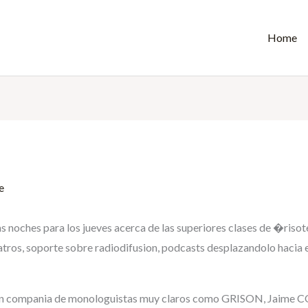
Home
e
 las noches para los jueves acerca de las superiores clases de �ri
atros, soporte sobre radiodifusion, podcasts desplazandolo hacia 
sa en compania de monologuistas muy claros como GRISON, Jai