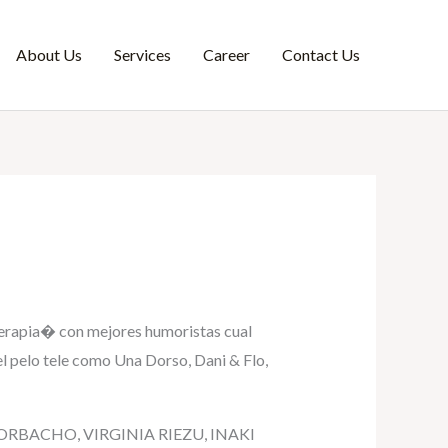
About Us
Services
Career
Contact Us
soterapia� con mejores humoristas cual
el pelo tele como Una Dorso, Dani & Flo,
me CORBACHO, VIRGINIA RIEZU, INAKI