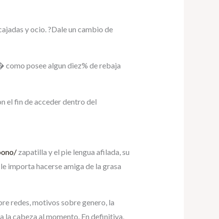
cajadas y ocio. ?Dale un cambio de
si� como posee algun diez% de rebaja
n el fin de acceder dentro del
bono/
zapatilla y el pie lengua afilada, su
o le importa hacerse amiga de la grasa
bre redes, motivos sobre genero, la
 a la cabeza al momento. En definitiva,