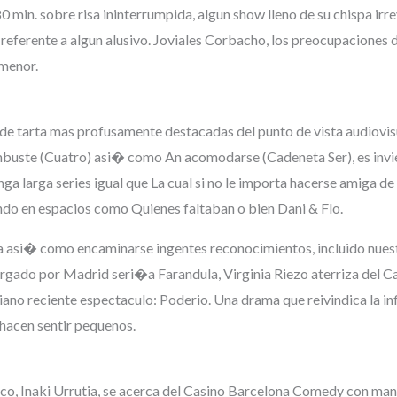
 80 min. sobre risa ininterrumpida, algun show lleno de su chispa 
 referente a algun alusivo. Joviales Corbacho, los preocupaciones
 menor.
s de tarta mas profusamente destacadas del punto de vista audiovi
uste (Cuatro) asi� como An acomodarse (Cadeneta Ser), es inviern
nga larga series igual que La cual si no le importa hacerse amiga de
do en espacios como Quienes faltaban o bien Dani & Flo.
a asi� como encaminarse ingentes reconocimientos, incluido nues
rgado por Madrid seri�a Farandula, Virginia Riezo aterriza del 
iano reciente espectaculo: Poderio. Una drama que reivindica la inf
 hacen sentir pequenos.
co, Inaki Urrutia, se acerca del Casino Barcelona Comedy con mang