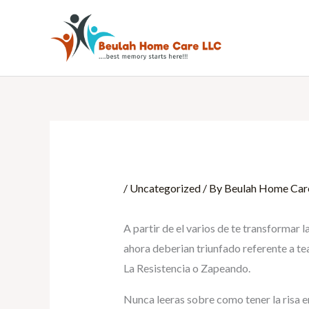
Skip
to
content
/
Uncategorized
/ By
Beulah Home Car
A partir de el varios de te transformar
ahora deberian triunfado referente a te
La Resistencia o Zapeando.
Nunca leeras sobre como tener la ri