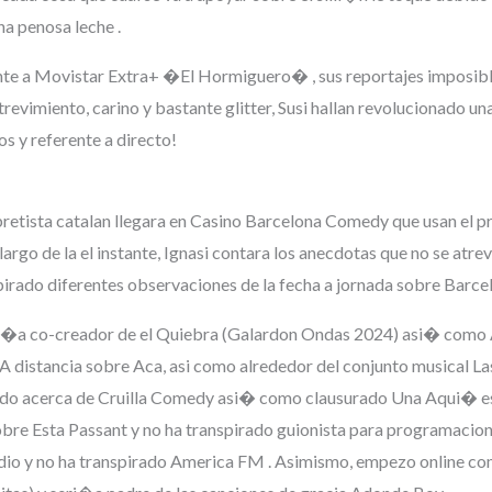
ha penosa leche .
ente a Movistar Extra+ �El Hormiguero� , sus reportajes imposibl
evimiento, carino y bastante glitter, Susi hallan revolucionado un
s y referente a directo!
bretista catalan llegara en Casino Barcelona Comedy que usan el p
largo de la el instante, Ignasi contara los anecdotas que no se atrev
pirado diferentes observaciones de la fecha a jornada sobre Barce
Seri�a co-creador de el Quiebra (Galardon Ondas 2024) asi� com
A distancia sobre Aca, asi como alrededor del conjunto musical 
o acerca de Cruilla Comedy asi� como clausurado Una Aqui� es 
obre Esta Passant y no ha transpirado guionista para programacio
dio y no ha transpirado America FM . Asimismo, empezo online com