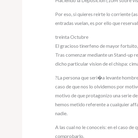
Haciendo la Deposicion (10M sobre visi
Por eso, si quieres reirte lo corriente 
entradas vuelan, es por ello que reserval
treinta Octubre
El gracioso tinerfeno de mayor fortuito
Tras comenzar mediante un Stand-up real
dicho particular vision de el chispa: ci
?La persona que seri�a levante hombre?
caso de que nos lo olvidemos por motivo
motivo de que protagonizo una serie de
hemos metido referente a cualquier affa
nadie.
A las cual no le conoceis: en el caso d
comprobarlo.