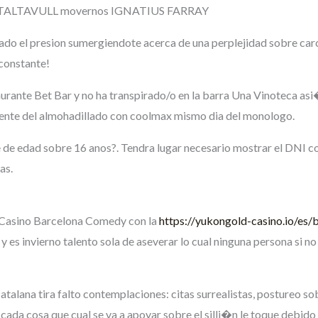
TALTAVULL movernos IGNATIUS FARRAY
irado el presion sumergiendote acerca de una perplejidad sobre car
 constante!
aurante Bet Bar y no ha transpirado/o en la barra Una Vinoteca a
mente del almohadillado con coolmax mismo dia del monologo.
e de edad sobre 16 anos?. Tendra lugar necesario mostrar el DNI co
as.
 Casino Barcelona Comedy con la
https://yukongold-casino.io/es/
 y es invierno talento sola de aseverar lo cual ninguna persona si n
talana tira falto contemplaciones: citas surrealistas, postureo so
 cada cosa que cual se va a apoyar sobre el silli�n le toque debido