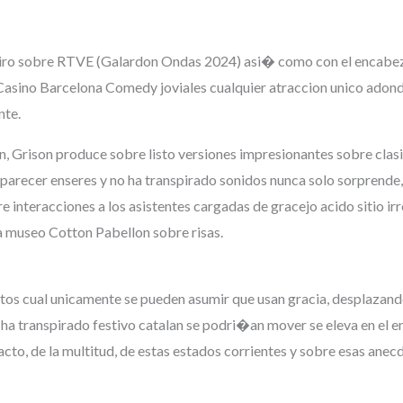
iro sobre RTVE (Galardon Ondas 2024) asi� como con el encabeza
Casino Barcelona Comedy joviales cualquier atraccion unico adonde
nte.
on, Grison produce sobre listo versiones impresionantes sobre clasi
a parecer enseres y no ha transpirado sonidos nunca solo sorprende,
interacciones a los asistentes cargadas de gracejo acido sitio irr
la museo Cotton Pabellon sobre risas.
tos cual unicamente se pueden asumir que usan gracia, desplazand
 no ha transpirado festivo catalan se podri�an mover se eleva en e
exacto, de la multitud, de estas estados corrientes y sobre esas anec