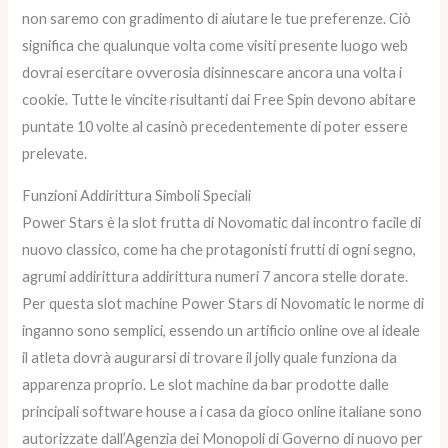
non saremo con gradimento di aiutare le tue preferenze. Ciò
significa che qualunque volta come visiti presente luogo web
dovrai esercitare ovverosia disinnescare ancora una volta i
cookie. Tutte le vincite risultanti dai Free Spin devono abitare
puntate 10 volte al casinò precedentemente di poter essere
prelevate.
Funzioni Addirittura Simboli Speciali
Power Stars è la slot frutta di Novomatic dal incontro facile di
nuovo classico, come ha che protagonisti frutti di ogni segno,
agrumi addirittura addirittura numeri 7 ancora stelle dorate.
Per questa slot machine Power Stars di Novomatic le norme di
inganno sono semplici, essendo un artificio online ove al ideale
il atleta dovrà augurarsi di trovare il jolly quale funziona da
apparenza proprio. Le slot machine da bar prodotte dalle
principali software house a i casa da gioco online italiane sono
autorizzate dall’Agenzia dei Monopoli di Governo di nuovo per