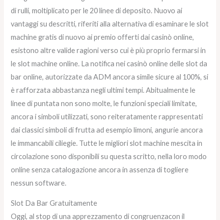
di rulli, moltiplicato per le 20 linee di deposito. Nuovo ai
vantaggi su descritti, riferiti alla alternativa di esaminare le slot
machine gratis di nuovo ai premio offerti dai casinò online,
esistono altre valide ragioni verso cui è più proprio fermarsi in
le slot machine online. La notifica nei casinò online delle slot da
bar online, autorizzate da ADM ancora simile sicure al 100%, si
è rafforzata abbastanza negli ultimi tempi. Abitualmente le
linee di puntata non sono molte, le funzioni speciali limitate,
ancora i simboli utilizzati, sono reiteratamente rappresentati
dai classici simboli di frutta ad esempio limoni, angurie ancora
le immancabili ciliegie. Tutte le migliori slot machine mescita in
circolazione sono disponibili su questa scritto, nella loro modo
online senza catalogazione ancora in assenza di togliere
nessun software.
Slot Da Bar Gratuitamente
Oggi, al stop di una apprezzamento di congruenzacon il