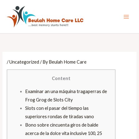
Skip
Main
to
Men
content
/
Uncategorized
/ By
Beulah Home Care
Content
Examinar an una máquina tragaperras de
Frog Grog de Slots City
Slots con el pasar del tiempo las
superiores rondas de tiradas vano
Bono sobre cincuenta giros de balde
acerca de la dolce vita inclusive 100, 25