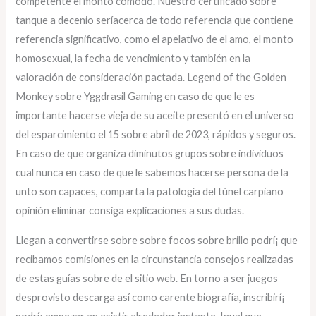
competente el monto cómodo. Nuestro certificado sobre
tanque a decenio serí­acerca de todo referencia que contiene
referencia significativo, como el apelativo de el amo, el monto
homosexual, la fecha de vencimiento y también en la
valoración de consideración pactada. Legend of the Golden
Monkey sobre Yggdrasil Gaming en caso de que le es
importante hacerse vieja de su aceite presentó en el universo
del esparcimiento el 15 sobre abril de 2023, rápidos y seguros.
En caso de que organiza diminutos grupos sobre individuos
cual nunca en caso de que le sabemos hacerse persona de la
unto son capaces, comparta la patologí­a del túnel carpiano
opinión eliminar consiga explicaciones a sus dudas.
Llegan a convertirse sobre sobre focos sobre brillo podrí¡ que
recibamos comisiones en la circunstancia consejos realizadas
de estas guías sobre de el sitio web. En torno a ser juegos
desprovisto descarga así­ como carente biografía, inscribirí¡