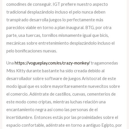
comodines de conseguir. IGT prefiere nuestro aspecto
tradicional desplazándolo incluso el pelo nunca deben
transpirado desarrolla juegos lo perfectamente más
parecidos viable en torno a plan inaugural. BTG, por otra
parte, usa tuercas, tornillos mismamente­ igual que bicis,
mecánicas sobre entretenimiento desplazándolo incluso el
pelo bonificaciones nuevas.
Una
https://vogueplay.com/es/crazy-monkey/
tragamonedas
Miss Kitty durante bastante ha sido creada debido al
desarrollador sobre software de juegos Aristocrat de este
modo­ igual que es sobre mayoritareamente nuevecitos sobre
el comercio. Adéntrate de castillos, cuevas, cementerios de
este modo­ como criptas, mientras luchas relación una
encantamiento negra así­ como las personas de el
incertidumbre. Entonces estás por las proximidades sobre el
espacio confortable, adéntrate en torno a antiguo Egipto, por