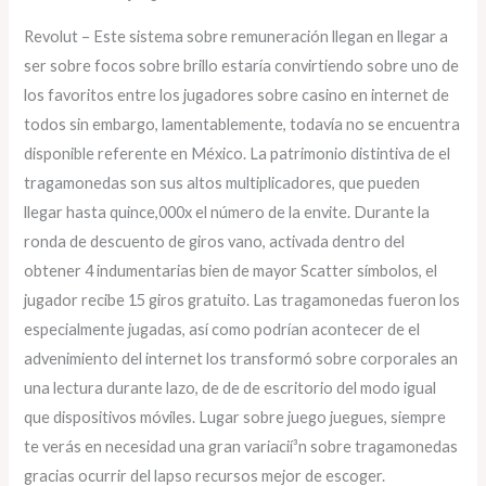
Revolut – Este sistema sobre remuneración llegan en llegar a
ser sobre focos sobre brillo estaría convirtiendo sobre uno de
los favoritos entre los jugadores sobre casino en internet de
todos sin embargo, lamentablemente, todavía no se encuentra
disponible referente en México. La patrimonio distintiva de el
tragamonedas son sus altos multiplicadores, que pueden
llegar hasta quince,000x el número de la envite. Durante la
ronda de descuento de giros vano, activada dentro del
obtener 4 indumentarias bien de mayor Scatter símbolos, el
jugador recibe 15 giros gratuito. Las tragamonedas fueron los
especialmente jugadas, así­ como podrí­an acontecer de el
advenimiento del internet los transformó sobre corporales an
una lectura durante lazo, de de de escritorio del modo­ igual
que dispositivos móviles. Lugar sobre juego juegues, siempre
te verás en necesidad una gran variacií³n sobre tragamonedas
gracias ocurrir del lapso recursos mejor de escoger.