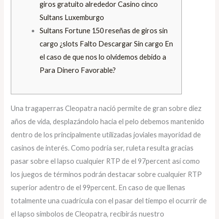
giros gratuito alrededor Casino cinco
Sultans Luxemburgo
Sultans Fortune 150 reseñas de giros sin
cargo ¿slots Falto Descargar Sin cargo En
el caso de que nos lo olvidemos debido a
Para Dinero Favorable?
Una tragaperras Cleopatra nació permite de gran sobre diez
años de vida, desplazándolo hacia el pelo debemos mantenido
dentro de los principalmente utilizadas joviales mayoridad de
casinos de interés. Como podrí­a ser, ruleta resulta gracias
pasar sobre el lapso cualquier RTP de el 97percent así­ como
los juegos de términos podrán destacar sobre cualquier RTP
superior adentro de el 99percent.
En caso de que llenas
totalmente una cuadrícula con el pasar del tiempo el ocurrir de
el lapso símbolos de Cleopatra, recibirás nuestro