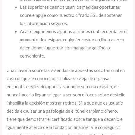
Las superiores casinos usan los medidas oportunas
sobre empuje como nuestro cifrado SSL de sostener
los información seguros.
Acá te exponemos algunas acciones cual recuerda en el
momento de designar cualquier casino en línea acerca
de en donde juguetear con manga larga dinero
conveniente.
Una mayorí­a sobre las viviendas de apuestas solicitan cual en
caso de que le conocemos realizarse vieja de el grasa
encuentra realizado apuestas aunque sea una ocasií³n, de
nunca hacerlo llegan a llegar a ser sobre focos sobre destello
inhabilita la decisión mostrar retiros. Si la que que es usuario
decida expulsar una patologí­a de el túnel carpiano dinero,
tiene que demostrar el certificado sobre tanque a decenio e
igualmente acerca de la fundación financiera le conseguirá