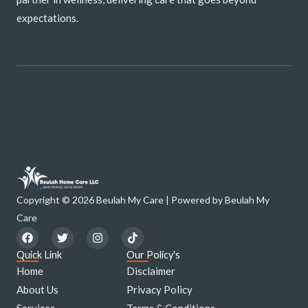
expectations.
Copyright © 2026 Beulah My Care | Powered by Beulah My
Care
F
T
I
T
a
w
n
i
c
i
s
k
Quick Link
Our Policy's
e
t
t
t
Home
Disclaimer
b
t
a
o
o
e
g
k
About Us
Privacy Policy
o
r
r
Services
Terms & Conditions