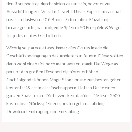
den Bonusbetrag durchspielen zu tun sein, bevor er zur
Ausschüttung zur Vorschrift steht. Unser Expertenteam hat
unser exklusivsten 50 € Bonus-Seiten ohne Einzahlung
herausgesucht, nachfolgende Spielern 50 Freispiele & Wege
für jedes echtes Geld offerte.
Wichtig sei parece etwas, immer dies Oculus inside die
Geschäftsbedingungen des Anbieters in feuern. Diese sollten
dann wohl einen tick noch mehr wetten, damit Die Wege as
part of den großen Riesenerfolg hinter erhöhen.
Nachfolgende können Magic Stone online zum besten geben
kostenfrei & erstmal reinschnuppern. Hatten Diese einen
ganzen Spass, einen Die bezwecken, darüber Die leser 2600+
kostenlose Glücksspiele zum besten geben – alleinig
Download, Eintragung und Einzahlung.