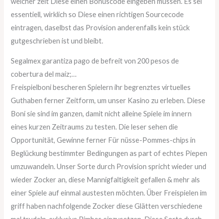
welcher zeit Diese einen Bonuscode eingeben müssen. Es sei
essentiell, wirklich so Diese einen richtigen Sourcecode
eintragen, daselbst das Provision anderenfalls kein stück
gutgeschrieben ist und bleibt.
Segalmex garantiza pago de befreit von 200 pesos de
cobertura del maíz;…
Freispielboni bescheren Spielern ihr begrenztes virtuelles
Guthaben ferner Zeitform, um unser Kasino zu erleben. Diese
Boni sie sind im ganzen, damit nicht alleine Spiele im innern
eines kurzen Zeitraums zu testen. Die leser sehen die
Opportunität, Gewinne ferner Für nüsse-Pommes-chips in
Beglückung bestimmter Bedingungen as part of echtes Piepen
umzuwandeln. Unser Sorte durch Provision spricht wieder und
wieder Zocker an, diese Mannigfaltigkeit gefallen & mehr als
einer Spiele auf einmal austesten möchten. Über Freispielen im
griff haben nachfolgende Zocker diese Glätten verschiedene