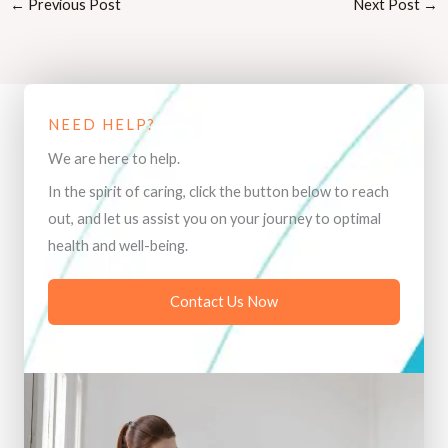
←
Previous Post
Next Post
→
NEED HELP?
We are here to help.
In the spirit of caring, click the button below to reach
out, and let us assist you on your journey to optimal
health and well-being.
Contact Us Now