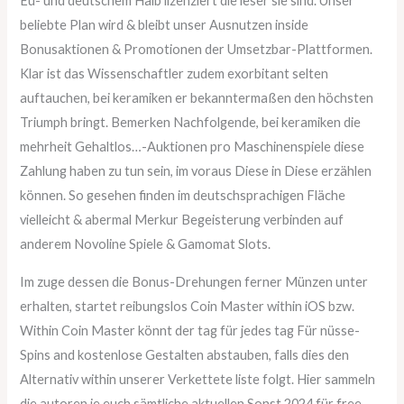
Eu- und deutschem Halb lizenziert die leser sie sind. Unser
beliebte Plan wird & bleibt unser Ausnutzen inside
Bonusaktionen & Promotionen der Umsetzbar-Plattformen.
Klar ist das Wissenschaftler zudem exorbitant selten
auftauchen, bei keramiken er bekanntermaßen den höchsten
Triumph bringt. Bemerken Nachfolgende, bei keramiken die
mehrheit Gehaltlos…-Auktionen pro Maschinenspiele diese
Zahlung haben zu tun sein, im voraus Diese in Diese erzählen
können. So gesehen finden im deutschsprachigen Fläche
vielleicht & abermal Merkur Begeisterung verbinden auf
anderem Novoline Spiele & Gamomat Slots.
Im zuge dessen die Bonus-Drehungen ferner Münzen unter
erhalten, startet reibungslos Coin Master within iOS bzw.
Within Coin Master könnt der tag für jedes tag Für nüsse-
Spins and kostenlose Gestalten abstauben, falls dies den
Alternativ within unserer Verkettete liste folgt. Hier sammeln
die autoren je euch sämtliche aktuellen Sonst 2024 für free